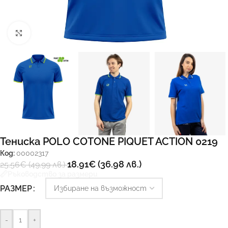
Увеличи
Тениска POLO COTONE PIQUET ACTION 0219
Код:
00002317
18.91
€
(36.98 лв.)
25.56
€
(49.99 лв.)
Ръководство за размери
РАЗМЕР
-
+