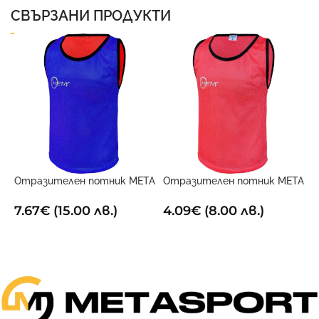
СВЪРЗАНИ ПРОДУКТИ
Отразителен потник META
Отразителен потник META
С
Двустранен
Червен
Т
7.67
€
(15.00 лв.)
4.09
€
(8.00 лв.)
1
ОПЦИИ
ОПЦИИ