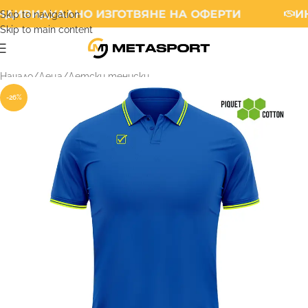
ДИВИДУАЛНО ИЗГОТВЯНЕ НА ОФЕРТИ
ИН
Skip to navigation
Skip to main content
Начало
/
Деца
/
Детски тениски
-26%