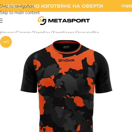
ДИВИДУАЛНО ИЗГОТВЯНЕ НА ОФЕРТИ
ИН
Skip to navigation
Skip to main content
Начало
/
Спорт
/
Хандбал
/
Хандбална Екипировка
-40%