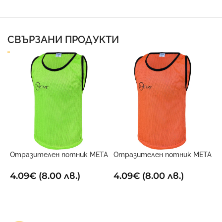
СВЪРЗАНИ ПРОДУКТИ
Отразителен потник META
Отразителен потник META
С
електриково жълт
Оранжев
Т
4.09
€
(8.00 лв.)
4.09
€
(8.00 лв.)
1
ОПЦИИ
ОПЦИИ