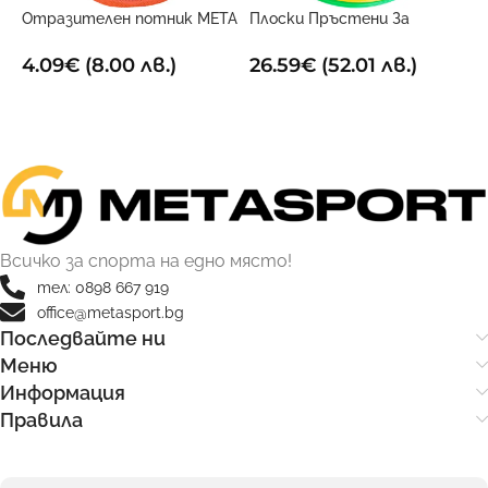
Отразителен потник META
Плоски Пръстени За
Ф
Оранжев
Гъвкавост (Комплект От
П
12)4 45см
4.09
€
(8.00 лв.)
26.59
€
(52.01 лв.)
2
ОПЦИИ
ДОБАВИ В КОЛИЧКАТА
Всичко за спорта на едно място!
тел: 0898 667 919
office@metasport.bg
Последвайте ни
Меню
Информация
Правила