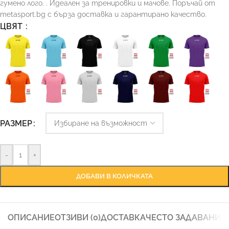
гуменo лого. . Идеален за тренировки и мачове. Поръчай от
metasport.bg с бърза доставка и гарантирано качество.
ЦВЯТ
Ръководство за размери
РАЗМЕР
-
+
ДОБАВИ В КОЛИЧКАТА
ОПИСАНИЕ
ОТЗИВИ (0)
ДОСТАВКА
ЧЕСТО ЗАДАВАНИ 