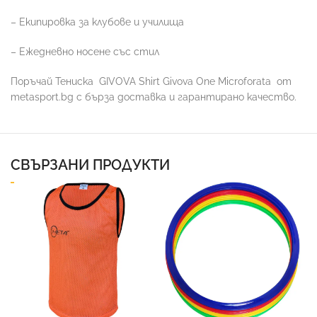
– Екипировка за клубове и училища
– Ежедневно носене със стил
Поръчай Тениска
GIVOVA Shirt Givova One Microforata
от
metasport.bg с бърза доставка и гарантирано качество.
СВЪРЗАНИ ПРОДУКТИ