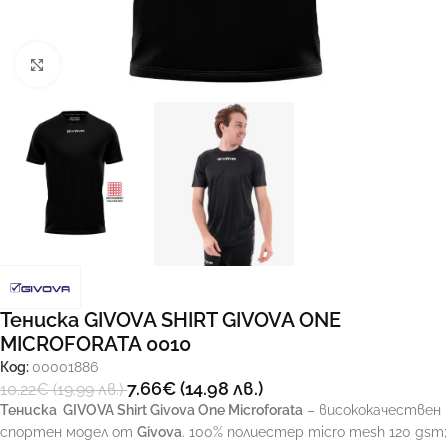
Увеличи
Тениска GIVOVA SHIRT GIVOVA ONE
MICROFORATA 0010
Код:
00001886
7.66
€
(14.98 лв.)
10.22
€
(19.99 лв.)
Тениска
GIVOVA Shirt Givova One Microforata
– висококачествен
спортен модел от
Givova
. 100% полиестер micro mesh 120 gsm;