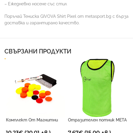
– Ежедневно носене със стил
Поръчай Тениска GIVOVA Shirt Pixel от metasport.bg с бърза
доставка и гарантирано качество.
СВЪРЗАНИ ПРОДУКТИ
Комплект От Магнитни
Отразителен потник META
О
Маркери За Дъска
Двустранен
З
10.23
€
(20.01 лв.)
7.67
€
(15.00 лв.)
4