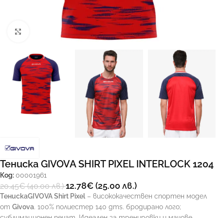
Увеличи
Тениска GIVOVA SHIRT PIXEL INTERLOCK 1204
Код:
00001961
12.78
€
(25.00 лв.)
20.45
€
(40.00 лв.)
ТенискаGIVOVA Shirt Pixel
– висококачествен спортен модел
от
Givova
. 100% полиестер 140 gms. бродирано лого;
сублимационен печат. Идеален за тренировки и мачове.