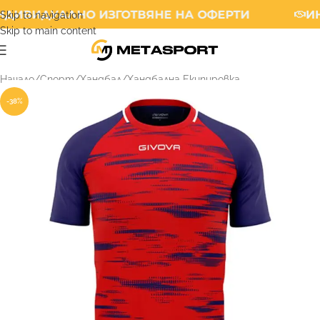
ДИВИДУАЛНО ИЗГОТВЯНЕ НА ОФЕРТИ
ИН
Skip to navigation
Skip to main content
Начало
/
Спорт
/
Хандбал
/
Хандбална Екипировка
-38%