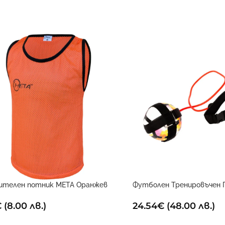
ителен потник META Оранжев
Футболен Тренировъчен 
€
(8.00 лв.)
24.54
€
(48.00 лв.)