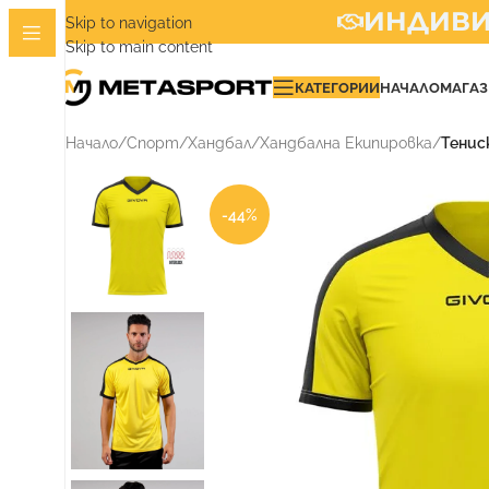
ИНДИВИД
Skip to navigation
Skip to main content
КАТЕГОРИИ
НАЧАЛО
МАГА
Начало
/
Спорт
/
Хандбал
/
Хандбална Екипировка
/
Тенис
-44%