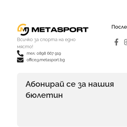
После
Всичко за спорта на едно
място!
тел: 0898 667 919
office@metasport.bg
Абонирай се за нашия
бюлетин