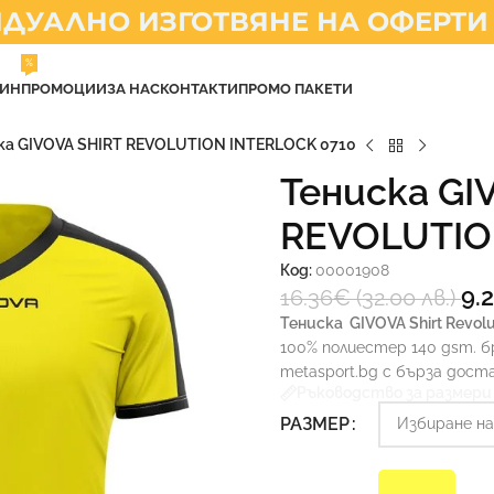
УАЛНО ИЗГОТВЯНЕ НА ОФЕРТИ
%
ЗИН
ПРОМОЦИИ
ЗА НАС
КОНТАКТИ
ПРОМО ПАКЕТИ
ка GIVOVA SHIRT REVOLUTION INTERLOCK 0710
Тениска GI
REVOLUTIO
Код:
00001908
9.
16.36
€
(32.00 лв.)
Тениска
GIVOVA Shirt Revolu
100% полиестер 140 gsm. б
metasport.bg с бърза дост
Ръководство за размери
РАЗМЕР