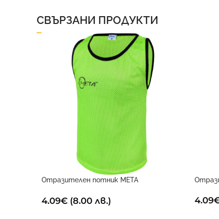
СВЪРЗАНИ ПРОДУКТИ
Отразителен потник META
Отраз
електриково жълт
4.09
4.09
€
(8.00 лв.)