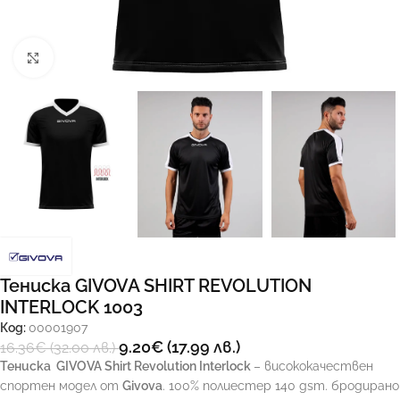
Увеличи
Тениска GIVOVA SHIRT REVOLUTION
INTERLOCK 1003
Код:
00001907
9.20
€
(17.99 лв.)
16.36
€
(32.00 лв.)
Тениска
GIVOVA Shirt Revolution Interlock
– висококачествен
спортен модел от
Givova
. 100% полиестер 140 gsm. бродирано