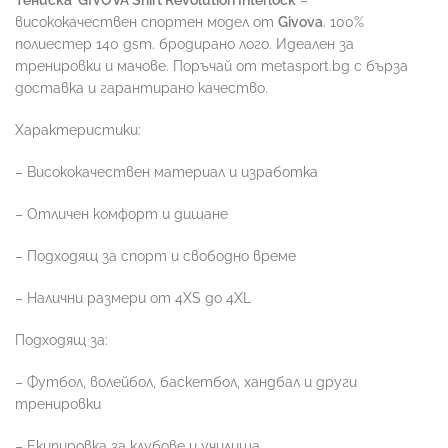
Тениска
GIVOVA Shirt Revolution Interlock
–
висококачествен спортен модел от
Givova
. 100%
полиестер 140 gsm. бродирано лого. Идеален за
тренировки и мачове. Поръчай от metasport.bg с бърза
доставка и гарантирано качество.
Характеристики:
– Висококачествен материал и изработка
– Отличен комфорт и дишане
– Подходящ за спорт и свободно време
– Налични размери от 4XS до 4XL
Подходящ за:
– Футбол, волейбол, баскетбол, хандбал и други
тренировки
– Екипировка за клубове и училища