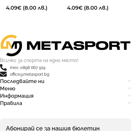
Зелен
Червен
1
4.09
€
(8.00 лв.)
4.09
€
(8.00 лв.)
ОПЦИИ
ОПЦИИ
Всичко за спорта на едно място!
тел: 0898 667 919
office@metasport.bg
Последвайте ни
Меню
Информация
Правила
Абонирай се за нашия бюлетин