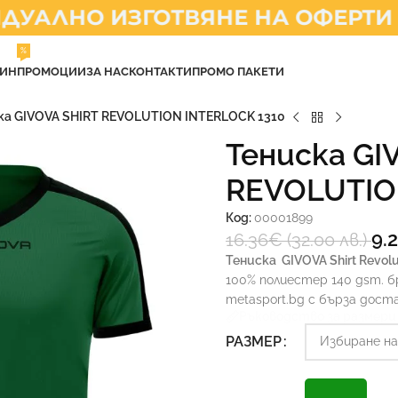
АЛНО ИЗГОТВЯНЕ НА ОФЕРТИ
%
ЗИН
ПРОМОЦИИ
ЗА НАС
КОНТАКТИ
ПРОМО ПАКЕТИ
ка GIVOVA SHIRT REVOLUTION INTERLOCK 1310
Тениска GI
REVOLUTIO
Код:
00001899
9.
16.36
€
(32.00 лв.)
Тениска
GIVOVA Shirt Revolu
100% полиестер 140 gsm. б
metasport.bg с бърза дост
Ръководство за размери
РАЗМЕР