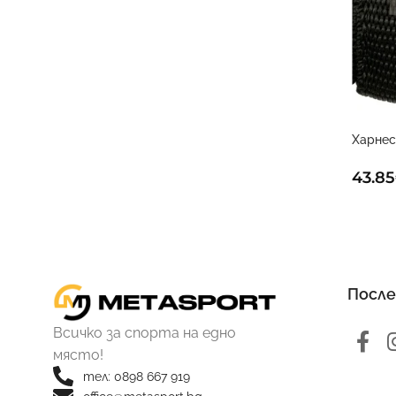
Харнес
Голма
43.85
После
Всичко за спорта на едно
място!
тел: 0898 667 919