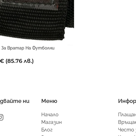
 За Вратар На Футболни
йстори
€
(85.76 лв.)
двайте ни
Меню
Инфор
Начало
Плащан
Магазин
Връщан
Блог
Често 