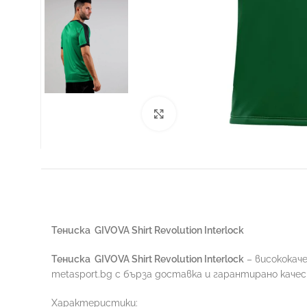
Увеличи
ФУТБОЛ
Тениска
GIVOVA Shirt Revolution Interlock
Тениска
GIVOVA Shirt Revolution Interlock
– висококач
metasport.bg с бърза доставка и гарантирано каче
Характеристики: