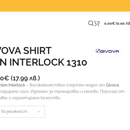
0.00
€
(0.00 ЛВ
VOVA SHIRT
N INTERLOCK 1310
20
€
(17.99 лв.)
tion Interlock
– висококачествен спортен модел от
Givova
.
родирано лого. Идеален за тренировки и мачове. Поръчай от
авка и гарантирано качество.