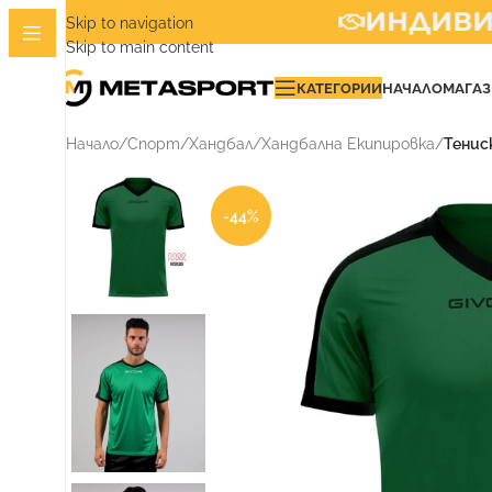
ИНДИВИДУ
Skip to navigation
Skip to main content
КАТЕГОРИИ
НАЧАЛО
МАГА
Начало
/
Спорт
/
Хандбал
/
Хандбална Екипировка
/
Тенис
-44%