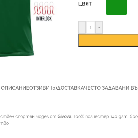
ЦВЯТ
-
+
ОПИСАНИЕ
ОТЗИВИ (0)
ДОСТАВКА
ЧЕСТО ЗАДАВАНИ В
ествен спортен модел от
Givova
. 100% полиестер 140 gsm. бр
ство.