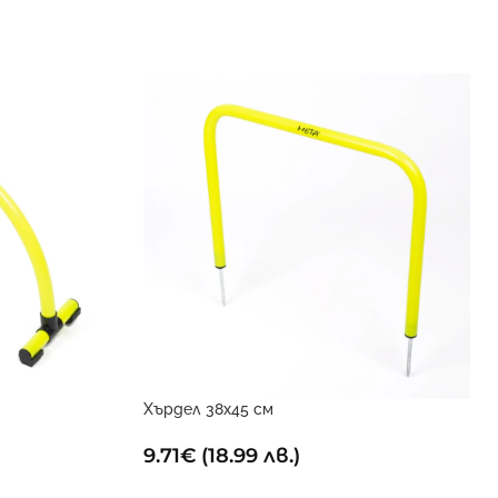
Хърдел 38х45 см
9.71
€
(18.99 лв.)