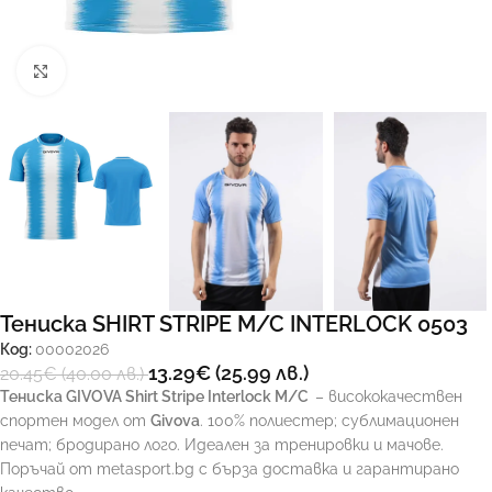
Увеличи
Тениска SHIRT STRIPE M/C INTERLOCK 0503
Код:
00002026
13.29
€
(25.99 лв.)
20.45
€
(40.00 лв.)
Тениска GIVOVA Shirt Stripe Interlock M/C
– висококачествен
спортен модел от
Givova
. 100% полиестер; сублимационен
печат; бродирано лого. Идеален за тренировки и мачове.
Поръчай от metasport.bg с бърза доставка и гарантирано