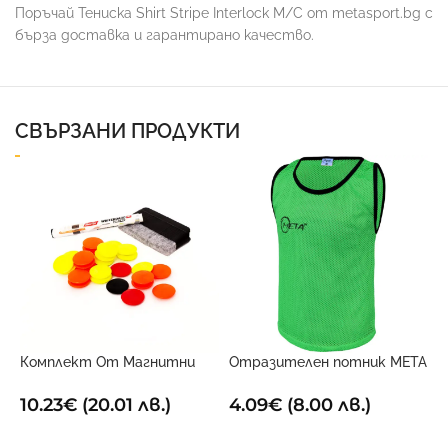
Поръчай Тениска Shirt Stripe Interlock M/C от metasport.bg с
бърза доставка и гарантирано качество.
СВЪРЗАНИ ПРОДУКТИ
Комплект От Магнитни
Отразителен потник META
С
Маркери За Дъска
Зелен
Т
10.23
€
(20.01 лв.)
4.09
€
(8.00 лв.)
1
ДОБАВИ В КОЛИЧКАТА
ОПЦИИ