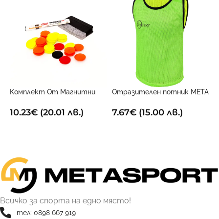
Комплект От Магнитни
Отразителен потник META
О
Маркери За Дъска
Двустранен
е
10.23
€
(20.01 лв.)
7.67
€
(15.00 лв.)
4
ДОБАВИ В КОЛИЧКАТА
ОПЦИИ
Всичко за спорта на едно място!
тел: 0898 667 919