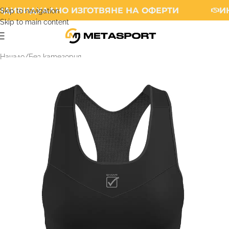
ДИВИДУАЛНО ИЗГОТВЯНЕ НА ОФЕРТИ
ИН
Skip to navigation
Skip to main content
Начало
/
Без категория