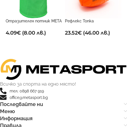
Отразителен потник META
Рефлекс Топка
Х
Зелен
23.52
€
(46.00 лв.)
9
4.09
€
(8.00 лв.)
ДОБАВИ В КОЛИЧКАТА
ОПЦИИ
Всичко за спорта на едно място!
тел: 0898 667 919
office@metasport.bg
Последвайте ни
Меню
Информация
Правила