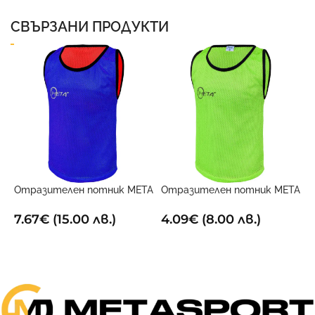
СВЪРЗАНИ ПРОДУКТИ
Отразителен потник META
Отразителен потник META
О
Двустранен
електриково жълт
Ч
7.67
€
(15.00 лв.)
4.09
€
(8.00 лв.)
4
ОПЦИИ
ОПЦИИ