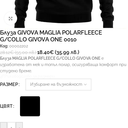
Увеличи
Блуза GIVOVA MAGLIA POLARFLEECE
G/COLLO GIVOVA ONE 0010
Код:
00002202
18.40
€
(35.99 лв.)
28.12
€
(55.00 лв.)
Блуза MAGLIA POLARFLEECE G/COLLO GIVOVA ONE
е
изработена от мек и топъл полар, осигуряваща комфорт при
студено време.
Ръководство за размери
РАЗМЕР
ЦВЯТ
-
+