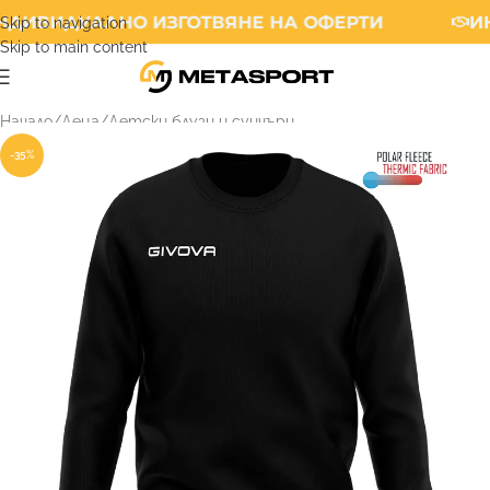
ДИВИДУАЛНО ИЗГОТВЯНЕ НА ОФЕРТИ
ИН
Skip to navigation
Skip to main content
Начало
/
Деца
/
Детски блузи и суичъри
-35%