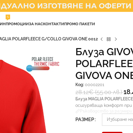
АЛНО ИЗГОТВЯНЕ НА ОФЕРТИ
%
ЗИН
ПРОМОЦИИ
ЗА НАС
КОНТАКТИ
ПРОМО ПАКЕТИ
MAGLIA POLARFLEECE G/COLLO GIVOVA ONE 0012
Блуза GIVO
POLARFLEE
GIVOVA ONE
Код:
00002201
18
28.12
€
(55.00 лв.)
Блуза MAGLIA POLARFLEEC
осигуряваща комфорт при 
Ръководство за размери
РАЗМЕР