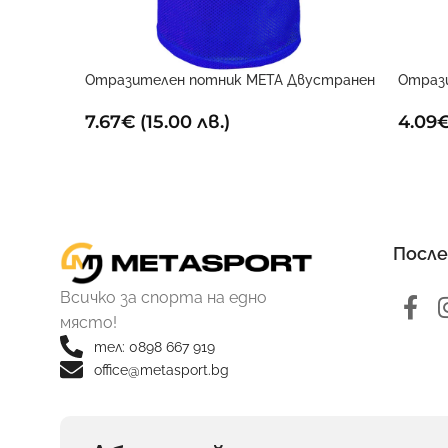
Отразителен потник META Двустранен
Отраз
7.67
€
(15.00 лв.)
4.09
После
Всичко за спорта на едно
място!
тел: 0898 667 919
office@metasport.bg