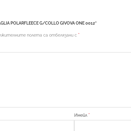
AGLIA POLARFLEECE G/COLLO GIVOVA ONE 0012”
*
лжителните полета са отбелязани с
*
Имейл