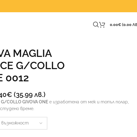
0.00
€
(0.00 ЛВ
VA MAGLIA
CE G/COLLO
 0012
.40
€
(35.99 лв.)
E G/COLLO GIVOVA ONE
е изработена от мек и топъл полар,
студено време.