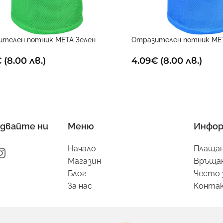
ителен потник META Зелен
Отразителен потник ME
€
(8.00 лв.)
4.09
€
(8.00 лв.)
двайте ни
Меню
Инфор
Начало
Плащан
Магазин
Връщан
Блог
Често 
За нас
Конта