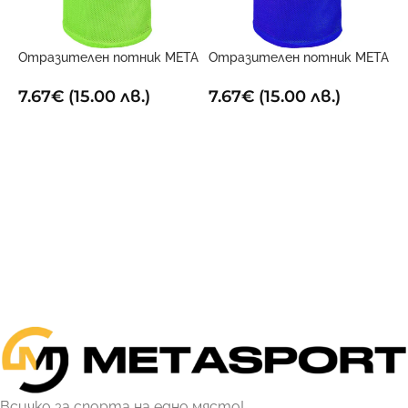
Отразителен потник META
Отразителен потник META
О
Двустранен
Двустранен
С
7.67
€
(15.00 лв.)
7.67
€
(15.00 лв.)
4
ОПЦИИ
ОПЦИИ
Всичко за спорта на едно място!