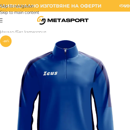
ДИВИДУАЛНО ИЗГОТВЯНЕ НА ОФЕРТИ
ИН
Skip to navigation
Skip to main content
Начало
/
Без категория
-20%