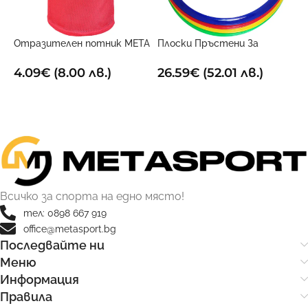
Отразителен потник META
Плоски Пръстени За
С
Червен
Гъвкавост (Комплект От
Т
12)4 45см
4.09
€
(8.00 лв.)
26.59
€
(52.01 лв.)
1
ОПЦИИ
ДОБАВИ В КОЛИЧКАТА
Всичко за спорта на едно място!
тел: 0898 667 919
office@metasport.bg
Последвайте ни
Меню
Информация
Правила