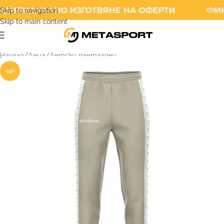
ДИВИДУАЛНО ИЗГОТВЯНЕ НА ОФЕРТИ
ИН
Skip to navigation
Skip to main content
Начало
/
Деца
/
Детски панталони
-19%