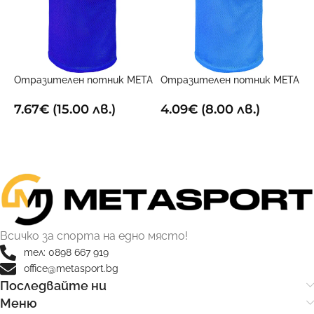
Отразителен потник META
Отразителен потник META
Х
Двустранен
Син
1
7.67
€
(15.00 лв.)
4.09
€
(8.00 лв.)
ОПЦИИ
ОПЦИИ
Всичко за спорта на едно място!
тел: 0898 667 919
office@metasport.bg
Последвайте ни
Меню