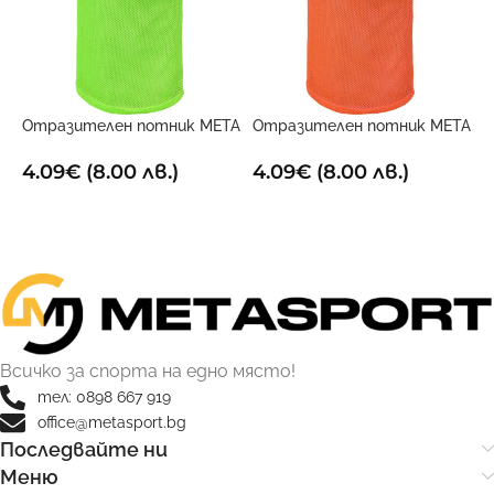
Отразителен потник META
Отразителен потник META
Р
електриково жълт
Оранжев
2
4.09
€
(8.00 лв.)
4.09
€
(8.00 лв.)
ОПЦИИ
ОПЦИИ
Всичко за спорта на едно място!
тел: 0898 667 919
office@metasport.bg
Последвайте ни
Меню