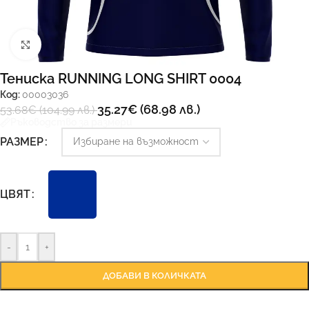
Увеличи
Тениска RUNNING LONG SHIRT 0004
Код:
00003036
35.27
€
(68.98 лв.)
53.68
€
(104.99 лв.)
Ръководство за размери
РАЗМЕР
ЦВЯТ
-
+
ДОБАВИ В КОЛИЧКАТА