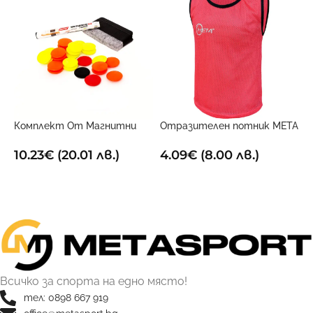
Комплект От Магнитни
Отразителен потник META
Р
Маркери За Дъска
Червен
2
10.23
€
(20.01 лв.)
4.09
€
(8.00 лв.)
ДОБАВИ В КОЛИЧКАТА
ОПЦИИ
Всичко за спорта на едно място!
тел: 0898 667 919