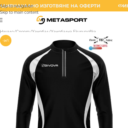
НДИВИДУАЛНО ИЗГОТВЯНЕ НА ОФЕРТИ
И
Skip to navigation
Skip to main content
Начало
/
Спорт
/
Хандбал
/
Хандбална Екипировка
-34%