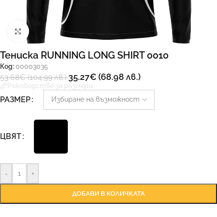
Увеличи
Тениска RUNNING LONG SHIRT 0010
Код:
00003035
35.27
€
(68.98 лв.)
53.68
€
(104.99 лв.)
Ръководство за размери
РАЗМЕР
ЦВЯТ
-
+
ДОБАВИ В КОЛИЧКАТА