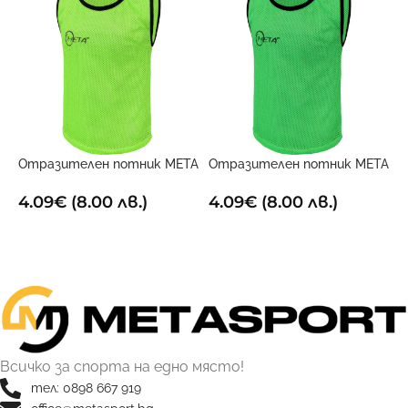
Отразителен потник META
Отразителен потник META
О
електриково жълт
Зелен
С
4.09
€
(8.00 лв.)
4.09
€
(8.00 лв.)
4
ОПЦИИ
ОПЦИИ
Всичко за спорта на едно място!
тел: 0898 667 919